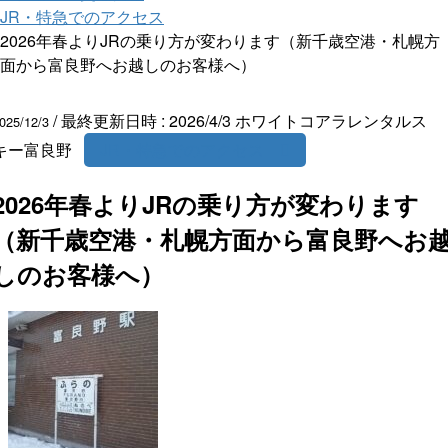
JR・特急でのアクセス
2026年春よりJRの乗り方が変わります（新千歳空港・札幌方
面から富良野へお越しのお客様へ）
/ 最終更新日時 :
2026/4/3
ホワイトコアラレンタルス
025/12/3
キー富良野
JR・特急でのアクセス
2026年春よりJRの乗り方が変わります
（新千歳空港・札幌方面から富良野へお
しのお客様へ）