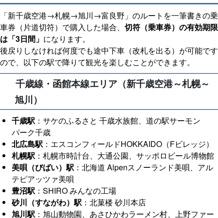
「新千歳空港→札幌→旭川→富良野」のルートを一筆書きの乗
車券（片道切符）で購入した場合、
切符（乗車券）の有効期限
は「3日間」
になります。
後戻りしなければ何度でも途中下車（改札を出る）が可能です
ので、以下の駅で降りて観光を楽しむことができます。
千歳線・函館本線エリア（新千歳空港～札幌～
旭川）
千歳駅
：サケのふるさと 千歳水族館、道の駅サーモン
パーク千歳
北広島駅
：エスコンフィールドHOKKAIDO（Fビレッジ）
札幌駅
：札幌市時計台、大通公園、サッポロビール博物館
美唄（びばい）駅
：北海道 Alpenスノーランド美唄、アル
テピアッツァ美唄
豊沼駅
：SHIRO みんなの工場
砂川（すながわ）駅
：北菓楼 砂川本店
旭川駅
：旭山動物園、あさひかわラーメン村、上野ファー