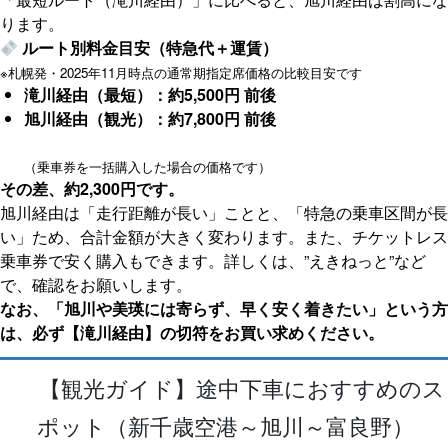
ります。
ルート別料金目安（特急代＋運賃）
※札幌発・2025年11月時点の通常期指定席価格の比較目安です
滝川経由（最短）：約5,500円 前後
旭川経由（観光）：約7,800円 前後
（乗車券を一括購入した場合の価格です）
その差、約2,300円です。
旭川経由は「走行距離が長い」ことと、「特急の乗車区間が長
い」ため、合計金額が大きく変わります。また、チケットレス
乗車券で安く購入もできます。詳しくは、”えきねっと”など
で、確認をお願いします。
なお、「旭川や美瑛には寄らず、早く安く着きたい」という方
は、必ず【滝川経由】の切符をお買い求めください。
【観光ガイド】途中下車におすすめのス
ポット（新千歳空港～旭川～富良野）