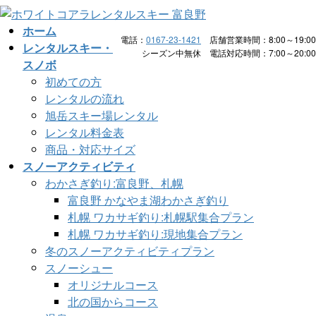
コ
ナ
ン
ビ
ホーム
電話：
0167-23-1421
店舗営業時間：8:00～19:00
テ
ゲ
レンタルスキー・
シーズン中無休 電話対応時間：7:00～20:00
ン
ー
スノボ
ツ
シ
初めての方
へ
ョ
レンタルの流れ
ス
ン
旭岳スキー場レンタル
キ
に
レンタル料金表
ッ
移
商品・対応サイズ
プ
動
スノーアクティビティ
わかさぎ釣り:富良野、札幌
富良野 かなやま湖わかさぎ釣り
札幌 ワカサギ釣り:札幌駅集合プラン
札幌 ワカサギ釣り:現地集合プラン
冬のスノーアクティビティプラン
スノーシュー
オリジナルコース
北の国からコース