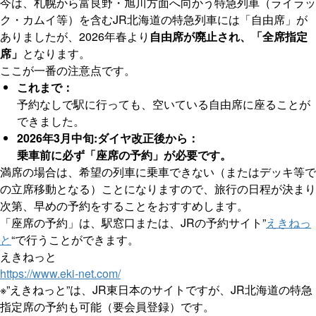
今は、札幌から富良野・旭川方面へ向かう特急列車（ライラッ
ク・カムイ等）を含むJR北海道の特急列車には「自由席」が
ありましたが、2026年春より
自由席が廃止され、「全席指定
席」
となります。
ここが一番の注意点です。
これまで：
予約なしで駅に行っても、空いている自由席に座ることが
できました。
2026年3月中旬:ダイヤ改正後から：
乗車前に必ず「座席の予約」が必要です。
満席の場合は、希望の列車に乗車できない（またはデッキ等で
の立席移動となる）ことになりますので、旅行の日程が決まり
次第、早めの予約をすることをおすすめします。
「座席の予約」は、駅窓口または、JRの予約サイト”
えきねっ
と
“で行うことができます。
えきねっと
https://www.eki-net.com/
※”えきねっと”は、JR東日本のサイトですが、JR北海道の特急
指定席の予約も可能（要会員登録）です。