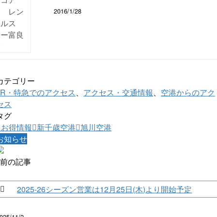
2016/1/28
カテゴリー
JR・特急でのアクセス
、
アクセス・交通情報
、
空港からのアク
セス
タグ
お得情報
新千歳空港
旭川空港
お知らせ
前の記事
2025-26シーズン営業は12月25日(木)より開始予定
025/11/2