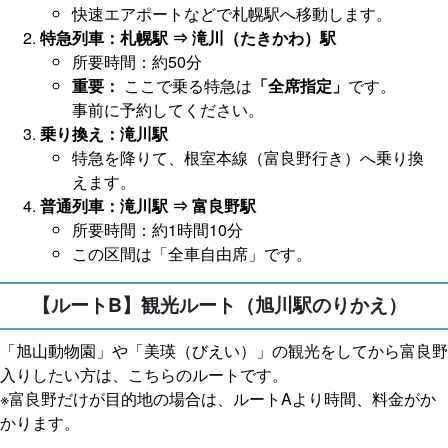
快速エアポートなどで札幌駅へ移動します。
特急列車：札幌駅 ⇒ 滝川（たきかわ）駅
所要時間：約50分
重要：
ここで乗る特急は
「全席指定」
です。
事前に予約してください。
乗り換え：滝川駅
特急を降りて、根室本線（富良野行き）へ乗り換
えます。
普通列車：滝川駅 ⇒ 富良野駅
所要時間：約1時間10分
この区間は「全車自由席」です。
【ルートB】観光ルート（旭川駅のりかえ）
「旭山動物園」や「美瑛（びえい）」の観光をしてから富良野
入りしたい方は、こちらのルートです。
※富良野だけが目的地の場合は、ルートAより時間、料金がか
かります。