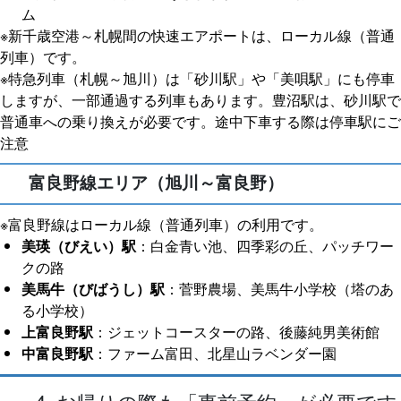
ム
※新千歳空港～札幌間の快速エアポートは、ローカル線（普通
列車）です。
※特急列車（札幌～旭川）は「砂川駅」や「美唄駅」にも停車
しますが、一部通過する列車もあります。豊沼駅は、砂川駅で
普通車への乗り換えが必要です。途中下車する際は停車駅にご
注意
富良野線エリア（旭川～富良野）
※富良野線はローカル線（普通列車）の利用です。
美瑛（びえい）駅
：白金青い池、四季彩の丘、パッチワー
クの路
美馬牛（びばうし）駅
：菅野農場、美馬牛小学校（塔のあ
る小学校）
上富良野駅
：ジェットコースターの路、後藤純男美術館
中富良野駅
：ファーム富田、北星山ラベンダー園