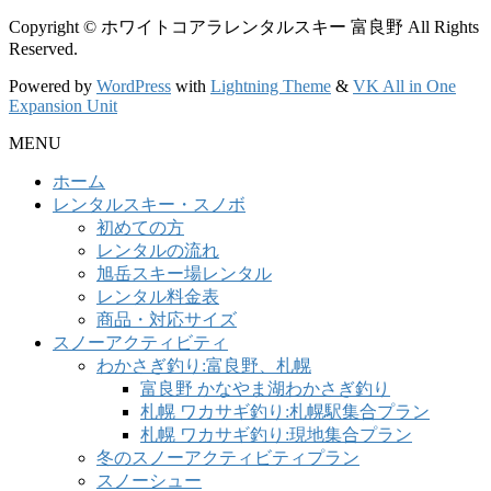
Copyright © ホワイトコアラレンタルスキー 富良野 All Rights
Reserved.
Powered by
WordPress
with
Lightning Theme
&
VK All in One
Expansion Unit
MENU
ホーム
レンタルスキー・スノボ
初めての方
レンタルの流れ
旭岳スキー場レンタル
レンタル料金表
商品・対応サイズ
スノーアクティビティ
わかさぎ釣り:富良野、札幌
富良野 かなやま湖わかさぎ釣り
札幌 ワカサギ釣り:札幌駅集合プラン
札幌 ワカサギ釣り:現地集合プラン
冬のスノーアクティビティプラン
スノーシュー