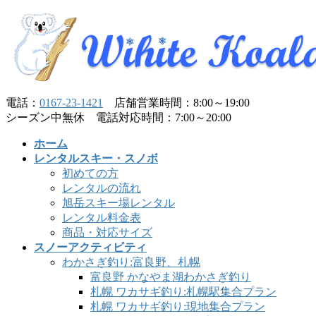
コ
ナ
ン
ビ
テ
ゲ
ン
ー
ツ
シ
へ
ョ
電話：
0167-23-1421
店舗営業時間：8:00～19:00
ス
ン
シーズン中無休 電話対応時間：7:00～20:00
キ
に
ッ
移
ホーム
プ
動
レンタルスキー・スノボ
初めての方
レンタルの流れ
旭岳スキー場レンタル
レンタル料金表
商品・対応サイズ
スノーアクティビティ
わかさぎ釣り:富良野、札幌
富良野 かなやま湖わかさぎ釣り
札幌 ワカサギ釣り:札幌駅集合プラン
札幌 ワカサギ釣り:現地集合プラン