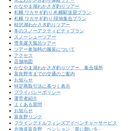
氷上わかさぎ釣り体験ツアー
かなやま湖わかさぎ釣りツアー
札幌 ワカサギ釣り:札幌駅送迎プラン
札幌 ワカサギ釣り:現地集合プラン
桂沢湖わかさぎ釣りツアー
冬のスノーアクティビティプラン
スノーシューツアー
雪見露天風呂ツアー
ツアー参加時の服装について
アクセス
店舗地図
かなやま湖わかさぎ釣りツアー 集合場所
富良野市までの交通のご案内
お知らせ
特定商取引法に基づく表示
プライバシーポリシー
運営者紹介
よくある質問
お知らせ
富良野リンク
フライングドルフィンズアドベンチャーサービス
北海道富良野 ペンション「星に願いを」