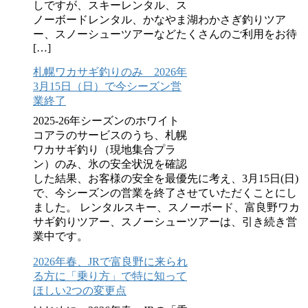
しですが、スキーレンタル、ス
ノーボードレンタル、かなやま湖わかさぎ釣りツア
ー、スノーシューツアーなどたくさんのご利用をお待
[…]
札幌ワカサギ釣りのみ 2026年
3月15日（日）で今シーズン営
業終了
2025-26年シーズンのホワイト
コアラのサービスのうち、札幌
ワカサギ釣り（現地集合プラ
ン）のみ、氷の安全状況を確認
した結果、お客様の安全を最優先に考え、3月15日(日)
で、今シーズンの営業を終了させていただくことにし
ました。 レンタルスキー、スノーボード、富良野ワカ
サギ釣りツアー、スノーシューツアーは、引き続き営
業中です。
2026年春、JRで富良野に来られ
る方に「乗り方」で特に知って
ほしい2つの変更点