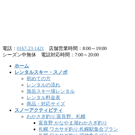
コ
ナ
ン
ビ
テ
ゲ
ン
ー
ツ
シ
へ
ョ
ス
ン
電話：
0167-23-1421
店舗営業時間：8:00～19:00
キ
に
シーズン中無休 電話対応時間：7:00～20:00
ッ
移
ホーム
プ
動
レンタルスキー・スノボ
初めての方
レンタルの流れ
旭岳スキー場レンタル
レンタル料金表
商品・対応サイズ
スノーアクティビティ
わかさぎ釣り:富良野、札幌
富良野 かなやま湖わかさぎ釣り
札幌 ワカサギ釣り:札幌駅集合プラン