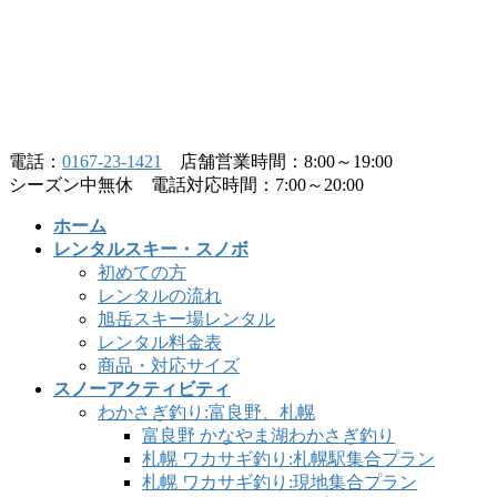
コ
ナ
ン
ビ
テ
ゲ
ン
ー
ツ
シ
へ
ョ
電話：
0167-23-1421
店舗営業時間：8:00～19:00
ス
ン
シーズン中無休 電話対応時間：7:00～20:00
キ
に
ッ
移
ホーム
プ
動
レンタルスキー・スノボ
初めての方
レンタルの流れ
旭岳スキー場レンタル
レンタル料金表
商品・対応サイズ
スノーアクティビティ
わかさぎ釣り:富良野、札幌
富良野 かなやま湖わかさぎ釣り
札幌 ワカサギ釣り:札幌駅集合プラン
札幌 ワカサギ釣り:現地集合プラン