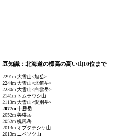
豆知識：北海道の標高の高い山10位まで
2291m 大雪山<旭岳>
2244m 大雪山<北鎮岳>
2230m 大雪山<白雲岳>
2141m トムラウシ山
2113m 大雪山<愛別岳>
2077m 十勝岳
2052m 美瑛岳
2052m 幌尻岳
2013m オプタテシケ山
2013m ニペソツ山