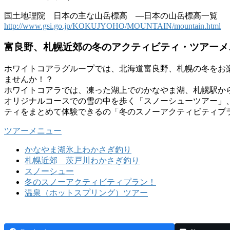
国土地理院 日本の主な山岳標高 ―日本の山岳標高一覧 
http://www.gsi.go.jp/KOKUJYOHO/MOUNTAIN/mountain.html
富良野、札幌近郊の冬のアクティビティ・ツアーメ
ホワイトコアラグループでは、北海道富良野、札幌の冬をお
ませんか！？
ホワイトコアラでは、凍った湖上でのかなやま湖、札幌駅か
オリジナルコースでの雪の中を歩く「スノーシューツアー」
ティをまとめて体験できるの「冬のスノーアクティビティプ
ツアーメニュー
かなやま湖氷上わかさぎ釣り
札幌近郊 茨戸川わかさぎ釣り
スノーシュー
冬のスノーアクティビティプラン！
温泉（ホットスプリング）ツアー